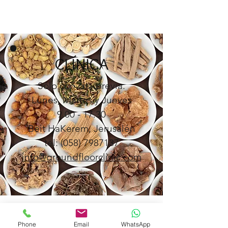
CLÍNICA
Sólo con cita previa.
Lunes, Martes y Jueves
9.00 - 17.30
Beit HaKerem, Jerusalén
tel:
(058) 7987137
info@groundfloorclinic.com
Phone
Email
WhatsApp